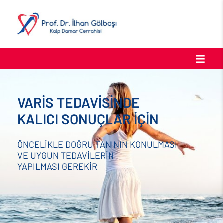
VARİS TEDAVİSİNDE
KALICI SONUÇLAR İÇİN
ÖNCELİKLE DOĞRU TANININ KONULMASI
VE UYGUN TEDAVİLERİN
YAPILMASI GEREKİR