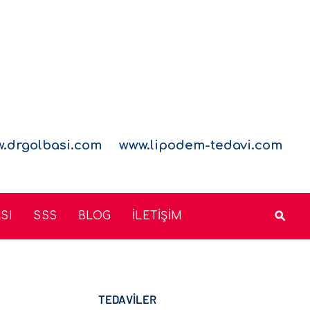
.drgolbasi.com
www.lipodem-tedavi.com
SI
SSS
BLOG
İLETİŞİM
TEDAVİLER