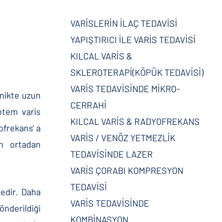
VARİSLERİN İLAÇ TEDAVİSİ
YAPIŞTIRICI İLE VARİS TEDAVİSİ
KILCAL VARİS &
SKLEROTERAPİ(KÖPÜK TEDAVİSİ)
VARİS TEDAVİSİNDE MİKRO-
knikte uzun
CERRAHİ
öntem varis
KILCAL VARİS & RADYOFREKANS
ofrekans' a
VARİS / VENÖZ YETMEZLİK
n ortadan
TEDAVİSİNDE LAZER
VARİS ÇORABI KOMPRESYON
TEDAVİSİ
tedir. Daha
VARİS TEDAVİSİNDE
önderildiği
KOMBİNASYON