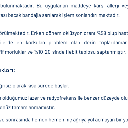
 bulunmaktadır. Bu uygulanan maddeye karşı allerji ve
rası bacak bandajla sarılarak işlem sonlandırılmaktadır.
 görülmektedir. Erken dönem oklüzyon oranı %99 olup has
lerde en korkulan problem olan derin toplardamar t
afif morluklar ve %10-20 'sinde flebit tablosu saptanmıştır.
kları:
rısız olarak kısa sürede başlar.
kta olduğumuz lazer ve radyofrekans ile benzer düzeyde ol
henüz tamamlanmamıştır.
 ve sonrasında hemen hemen hiç ağrıya yol açmayan bir y