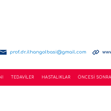
prof.dr.ilhangolbasi@gmail.com
www
NI
TEDAVİLER
HASTALIKLAR
ÖNCESİ SONRA