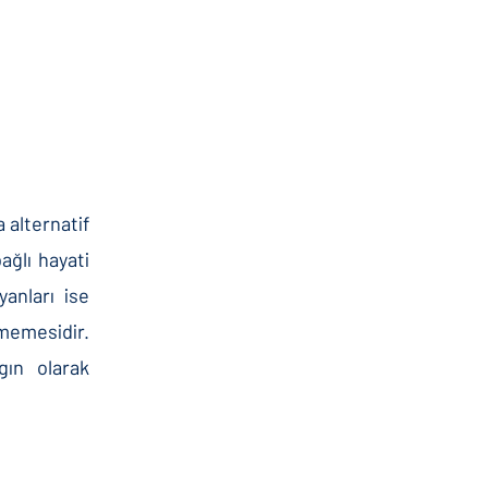
 alternatif
ağlı hayati
anları ise
rmemesidir.
gın olarak