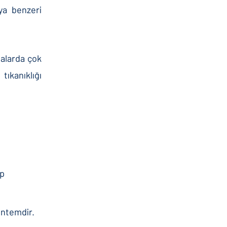
ya benzeri
talarda çok
ıkanıklığı
up
öntemdir.