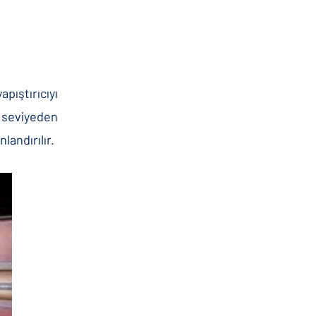
pıştırıcıyı
u seviyeden
landırılır.