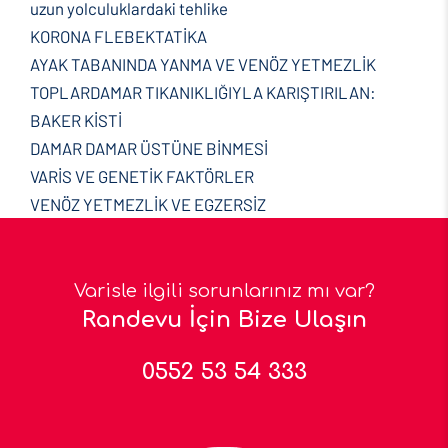
uzun yolculuklardaki tehlike
KORONA FLEBEKTATİKA
AYAK TABANINDA YANMA VE VENÖZ YETMEZLİK
TOPLARDAMAR TIKANIKLIĞIYLA KARIŞTIRILAN:
BAKER KİSTİ
DAMAR DAMAR ÜSTÜNE BİNMESİ
VARİS VE GENETİK FAKTÖRLER
VENÖZ YETMEZLİK VE EGZERSİZ
Varisle ilgili sorunlarınız mı var?
Randevu İçin Bize Ulaşın
0552 53 54 333